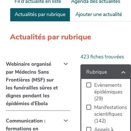
Fil d'actualité en liste
Agenda des actualités
Actualités par rubrique
Ajouter une actualité
Actualités par rubrique
423
fiches trouvées
Webinaire organisé
Rubrique
par Médecins Sans
Frontières (MSF) sur
Evènements
les funérailles sûres et
épidémiques
dignes pendant les
(
29
)
épidémies d’Ebola
Manifestations
scientifiques
Communication :
(
142
)
formations en
Appels à