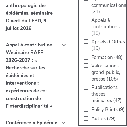
communications
anthropologie des
(
21
)
épidémies, séminaire
Appels à
Ô vert du LEPD, 9
contributions
juillet 2026
(
15
)
Appels d'Offres
Appel à contribution -
(
19
)
Webinaire RAEE
Formation
(
48
)
2026-2027 : «
Valorisations
Recherche sur les
grand-public,
épidémies et
presse
(
108
)
interventions :
Publications,
expériences de co-
thèses,
construction de
mémoires
(
47
)
l’interdisciplinarité »
Policy Briefs
(
9
)
Autres
(
29
)
Conférence « Epidémie