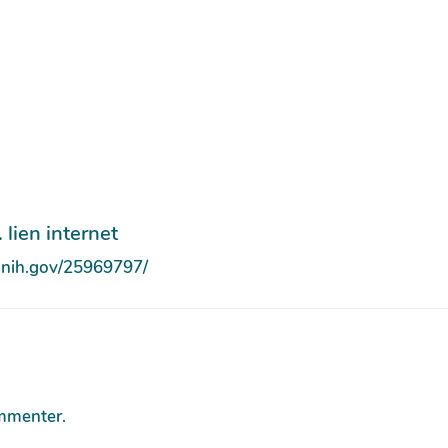
 lien internet
.nih.gov/25969797/
mmenter.