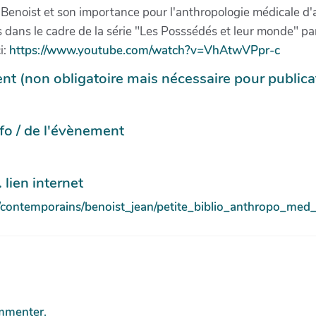
Benoist et son importance pour l'anthropologie médicale d'a
és dans le cadre de la série "Les Posssédés et leur monde" pa
i:
https://www.youtube.com/watch?v=VhAtwVPpr-c
t (non obligatoire mais nécessaire pour publica
info / de l'évènement
 lien internet
ca/contemporains/benoist_jean/petite_biblio_anthropo_me
mmenter.