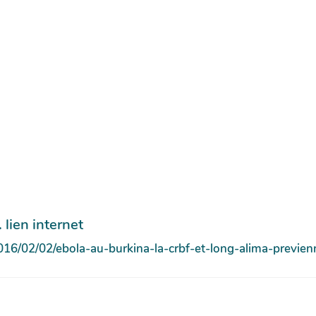
 lien internet
016/02/02/ebola-au-burkina-la-crbf-et-long-alima-previen