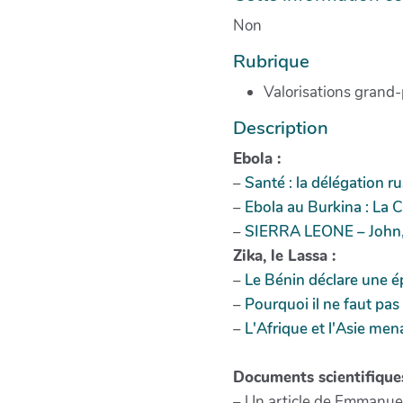
Non
Rubrique
Valorisations grand-
Description
Ebola :
–
Santé : la délégation 
–
Ebola au Burkina : La
–
SIERRA LEONE – John, 
Zika, le Lassa :
–
Le Bénin déclare une é
–
Pourquoi il ne faut pas
–
L'Afrique et l'Asie men
Documents scientifiques
– Un article de Emmanue