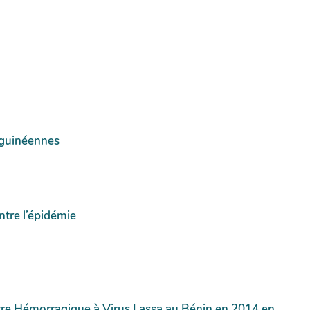
s guinéennes
ntre l’épidémie
vre Hémorragique à Virus Lassa au Bénin en 2014 en