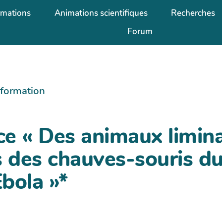
rmations
Animations scientifiques
Recherches
Forum
information
e « Des animaux liminai
s des chauves-souris d
bola »*