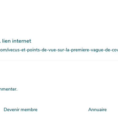
 lien internet
n.com/vecus-et-points-de-vue-sur-la-premiere-vague-de-c
mmenter.
Devenir membre
Annuaire