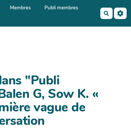
Membres
Publi membres
Recherch
dans "Publi
Balen G, Sow K. «
emière vague de
ersation