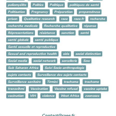
poliomyélite
Politics
Politique
politiques de santé
Politisation
Pregnancy
Préparation
preparedness
prison
Qualitative research
raee
raee.fr
recherche
recherche medicale
Recherche qualitative
réponse
Répresentations
résistance
sanction
santé
santé globale
santé publique
Santé sexuelle et reproductive
Sexual and reproductive health
sida
social distinction
Social media
social network
sorcellerie
Sow
Sub Saharan Africa
Suivi Socio-anthropologie
sujets contacts
Surveillance des sujets contacts
Surveillance sanitaire
Tirmini
trachoma
trachome
transvihmi
Vaccination
Vaccine refusal
vaccine uptake
vacination
VIH
violence
West Africa
zoonoses
Contact@raee.fr