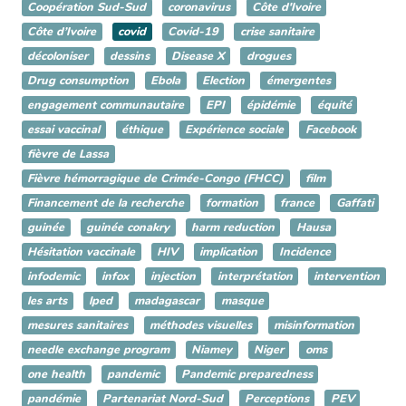
Coopération Sud-Sud
coronavirus
Côte d'Ivoire
Côte d’Ivoire
covid
Covid-19
crise sanitaire
décoloniser
dessins
Disease X
drogues
Drug consumption
Ebola
Election
émergentes
engagement communautaire
EPI
épidémie
équité
essai vaccinal
éthique
Expérience sociale
Facebook
fièvre de Lassa
Fièvre hémorragique de Crimée-Congo (FHCC)
film
Financement de la recherche
formation
france
Gaffati
guinée
guinée conakry
harm reduction
Hausa
Hésitation vaccinale
HIV
implication
Incidence
infodemic
infox
injection
interprétation
intervention
les arts
lped
madagascar
masque
mesures sanitaires
méthodes visuelles
misinformation
needle exchange program
Niamey
Niger
oms
one health
pandemic
Pandemic preparedness
pandémie
Partenariat Nord-Sud
Perceptions
PEV