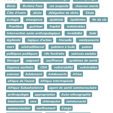
Bénin
Burkina Faso
cas suspects
chauves-souris
Côte d’Ivoire
décès
délégation de tâche
Ebola
écologie
émergence
épidémie
épidémies
fin de vie
Frontière
guérison
hopital
indésirables
Intervention socio-anthropologique
invisibilité
italie
légitimité
logique d’action
Marseille
médicaments
mort
néotraditionnel
palmiers à huile
poison
politiques publiques
rite funéraire
sciences sociales
Sénégal
soignant
souffrance
systèmes de santé
Urgence sanitaire
USA
vulnérabilité
vulnérables
zoonose
Adolescent
Adolescents
Africa
afrique de l'ouest
Afrique intertropicale
Afrique Subsaharienne
agent de santé communautaire
anthropologie
appropriation
Auto-ethnographie
biosécurité
care
chloroquine
communauté
communication
confinement
Congo