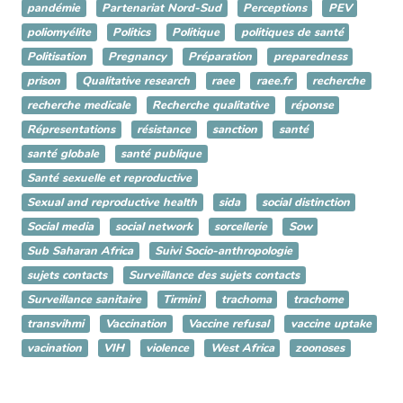
pandémie
Partenariat Nord-Sud
Perceptions
PEV
poliomyélite
Politics
Politique
politiques de santé
Politisation
Pregnancy
Préparation
preparedness
prison
Qualitative research
raee
raee.fr
recherche
recherche medicale
Recherche qualitative
réponse
Répresentations
résistance
sanction
santé
santé globale
santé publique
Santé sexuelle et reproductive
Sexual and reproductive health
sida
social distinction
Social media
social network
sorcellerie
Sow
Sub Saharan Africa
Suivi Socio-anthropologie
sujets contacts
Surveillance des sujets contacts
Surveillance sanitaire
Tirmini
trachoma
trachome
transvihmi
Vaccination
Vaccine refusal
vaccine uptake
vacination
VIH
violence
West Africa
zoonoses