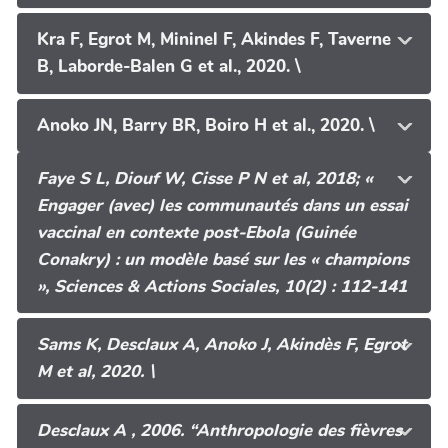
Kra F, Egrot M, Mininel F, Akindes F, Taverne
B, Laborde-Balen G et al., 2020. \
Anoko JN, Barry BR, Boiro H et al., 2020. \
Faye S L, Diouf W, Cisse P N et al, 2018; «
Engager (avec) les communautés dans un essai
vaccinal en contexte post-Ebola (Guinée
Conakry) : un modèle basé sur les « champions
», Sciences & Actions Sociales, 10(2) : 112-141
Sams K, Desclaux A, Anoko J, Akindès F, Egrot
M et al, 2020. \
Desclaux A , 2006. “Anthropologie des fièvres