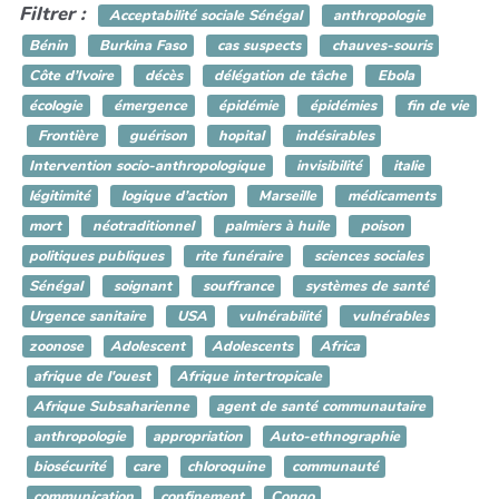
Filtrer :
Acceptabilité sociale Sénégal
anthropologie
Bénin
Burkina Faso
cas suspects
chauves-souris
Côte d’Ivoire
décès
délégation de tâche
Ebola
écologie
émergence
épidémie
épidémies
fin de vie
Frontière
guérison
hopital
indésirables
Intervention socio-anthropologique
invisibilité
italie
légitimité
logique d’action
Marseille
médicaments
mort
néotraditionnel
palmiers à huile
poison
politiques publiques
rite funéraire
sciences sociales
Sénégal
soignant
souffrance
systèmes de santé
Urgence sanitaire
USA
vulnérabilité
vulnérables
zoonose
Adolescent
Adolescents
Africa
afrique de l'ouest
Afrique intertropicale
Afrique Subsaharienne
agent de santé communautaire
anthropologie
appropriation
Auto-ethnographie
biosécurité
care
chloroquine
communauté
communication
confinement
Congo