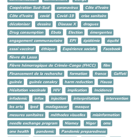
Coopération Sud-Sud
coronavirus
Côte d'Ivoire
Côte d’Ivoire
covid
Covid-19
crise sanitaire
décoloniser
dessins
Disease X
drogues
Drug consumption
Ebola
Election
émergentes
engagement communautaire
EPI
épidémie
équité
essai vaccinal
éthique
Expérience sociale
Facebook
fièvre de Lassa
Fièvre hémorragique de Crimée-Congo (FHCC)
film
Financement de la recherche
formation
france
Gaffati
guinée
guinée conakry
harm reduction
Hausa
Hésitation vaccinale
HIV
implication
Incidence
infodemic
infox
injection
interprétation
intervention
les arts
lped
madagascar
masque
mesures sanitaires
méthodes visuelles
misinformation
needle exchange program
Niamey
Niger
oms
one health
pandemic
Pandemic preparedness