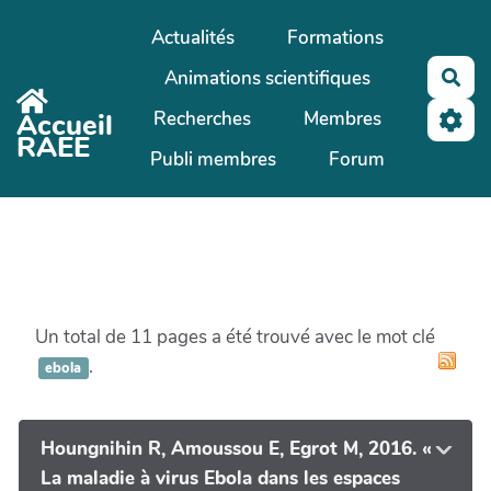
Aller au contenu principal
Actualités
Formations
Animations scientifiques
Rec
Recherches
Membres
Accueil
RAEE
Publi membres
Forum
Un total de 11 pages a été trouvé avec le mot clé
.
ebola
Houngnihin R, Amoussou E, Egrot M, 2016. «
La maladie à virus Ebola dans les espaces