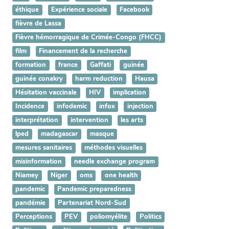
éthique
Expérience sociale
Facebook
fièvre de Lassa
Fièvre hémorragique de Crimée-Congo (FHCC)
film
Financement de la recherche
formation
france
Gaffati
guinée
guinée conakry
harm reduction
Hausa
Hésitation vaccinale
HIV
implication
Incidence
infodemic
infox
injection
interprétation
intervention
les arts
lped
madagascar
masque
mesures sanitaires
méthodes visuelles
misinformation
needle exchange program
Niamey
Niger
oms
one health
pandemic
Pandemic preparedness
pandémie
Partenariat Nord-Sud
Perceptions
PEV
poliomyélite
Politics