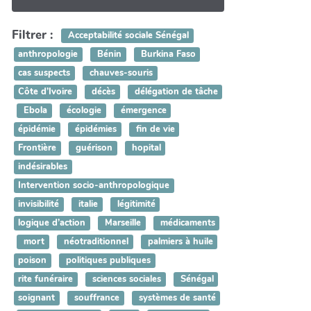
Filtrer :
Acceptabilité sociale Sénégal
anthropologie
Bénin
Burkina Faso
cas suspects
chauves-souris
Côte d’Ivoire
décès
délégation de tâche
Ebola
écologie
émergence
épidémie
épidémies
fin de vie
Frontière
guérison
hopital
indésirables
Intervention socio-anthropologique
invisibilité
italie
légitimité
logique d’action
Marseille
médicaments
mort
néotraditionnel
palmiers à huile
poison
politiques publiques
rite funéraire
sciences sociales
Sénégal
soignant
souffrance
systèmes de santé