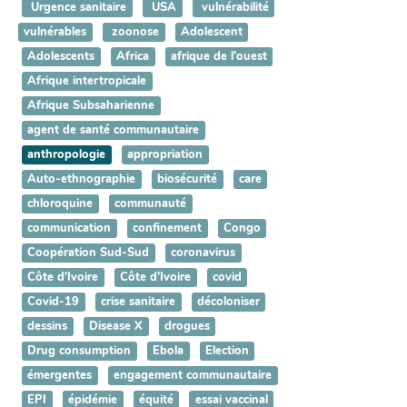
Urgence sanitaire
USA
vulnérabilité
vulnérables
zoonose
Adolescent
Adolescents
Africa
afrique de l'ouest
Afrique intertropicale
Afrique Subsaharienne
agent de santé communautaire
anthropologie
appropriation
Auto-ethnographie
biosécurité
care
chloroquine
communauté
communication
confinement
Congo
Coopération Sud-Sud
coronavirus
Côte d'Ivoire
Côte d’Ivoire
covid
Covid-19
crise sanitaire
décoloniser
dessins
Disease X
drogues
Drug consumption
Ebola
Election
émergentes
engagement communautaire
EPI
épidémie
équité
essai vaccinal