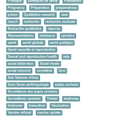
Politique
politiques de santé
Politisation
Pregnancy
Préparation
preparedness
prison
Qualitative research
raee
raee.fr
recherche
recherche medicale
Recherche qualitative
réponse
Répresentations
résistance
sanction
santé
santé globale
santé publique
Santé sexuelle et reproductive
Sexual and reproductive health
sida
social distinction
Social media
social network
sorcellerie
Sow
Sub Saharan Africa
Suivi Socio-anthropologie
sujets contacts
Surveillance des sujets contacts
Surveillance sanitaire
Tirmini
trachoma
trachome
transvihmi
Vaccination
Vaccine refusal
vaccine uptake