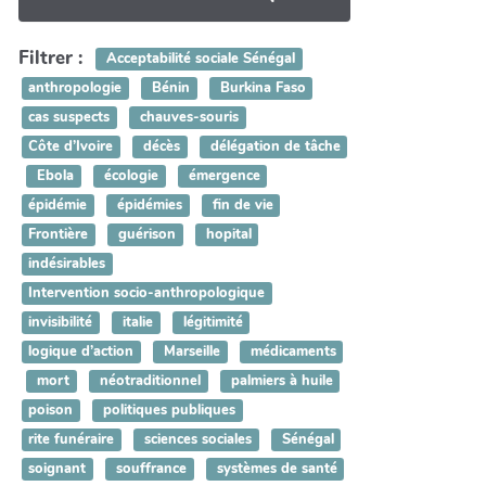
Filtrer :
Acceptabilité sociale Sénégal
anthropologie
Bénin
Burkina Faso
cas suspects
chauves-souris
Côte d’Ivoire
décès
délégation de tâche
Ebola
écologie
émergence
épidémie
épidémies
fin de vie
Frontière
guérison
hopital
indésirables
Intervention socio-anthropologique
invisibilité
italie
légitimité
logique d’action
Marseille
médicaments
mort
néotraditionnel
palmiers à huile
poison
politiques publiques
rite funéraire
sciences sociales
Sénégal
soignant
souffrance
systèmes de santé