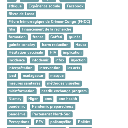
éthique
Expérience sociale
Facebook
fièvre de Lassa
Fièvre hémorragique de Crimée-Congo (FHCC)
film
Financement de la recherche
formation
france
Gaffati
guinée
guinée conakry
harm reduction
Hausa
Hésitation vaccinale
HIV
implication
Incidence
infodemic
infox
injection
interprétation
intervention
les arts
lped
madagascar
masque
mesures sanitaires
méthodes visuelles
misinformation
needle exchange program
Niamey
Niger
oms
one health
pandemic
Pandemic preparedness
pandémie
Partenariat Nord-Sud
Perceptions
PEV
poliomyélite
Politics