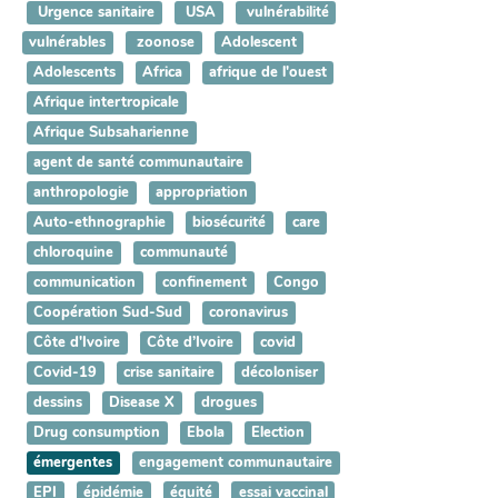
Urgence sanitaire
USA
vulnérabilité
vulnérables
zoonose
Adolescent
Adolescents
Africa
afrique de l'ouest
Afrique intertropicale
Afrique Subsaharienne
agent de santé communautaire
anthropologie
appropriation
Auto-ethnographie
biosécurité
care
chloroquine
communauté
communication
confinement
Congo
Coopération Sud-Sud
coronavirus
Côte d'Ivoire
Côte d’Ivoire
covid
Covid-19
crise sanitaire
décoloniser
dessins
Disease X
drogues
Drug consumption
Ebola
Election
émergentes
engagement communautaire
EPI
épidémie
équité
essai vaccinal