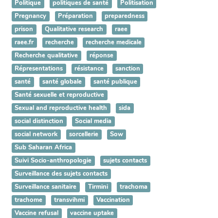
Politique
politiques de santé
Politisation
Pregnancy
Préparation
preparedness
prison
Qualitative research
raee
raee.fr
recherche
recherche medicale
Recherche qualitative
réponse
Répresentations
résistance
sanction
santé
santé globale
santé publique
Santé sexuelle et reproductive
Sexual and reproductive health
sida
social distinction
Social media
social network
sorcellerie
Sow
Sub Saharan Africa
Suivi Socio-anthropologie
sujets contacts
Surveillance des sujets contacts
Surveillance sanitaire
Tirmini
trachoma
trachome
transvihmi
Vaccination
Vaccine refusal
vaccine uptake