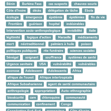
Bénin
Burkina Faso
cas suspects
chauves-souris
Côte d’Ivoire
décès
délégation de tâche
Ebola
écologie
émergence
épidémie
épidémies
fin de vie
Frontière
guérison
hopital
indésirables
Intervention socio-anthropologique
invisibilité
italie
légitimité
logique d’action
Marseille
médicaments
mort
néotraditionnel
palmiers à huile
poison
politiques publiques
rite funéraire
sciences sociales
Sénégal
soignant
souffrance
systèmes de santé
Urgence sanitaire
USA
vulnérabilité
vulnérables
zoonose
Adolescent
Adolescents
Africa
afrique de l'ouest
Afrique intertropicale
Afrique Subsaharienne
agent de santé communautaire
anthropologie
appropriation
Auto-ethnographie
biosécurité
care
chloroquine
communauté
communication
confinement
Congo
Coopération Sud-Sud
coronavirus
Côte d'Ivoire