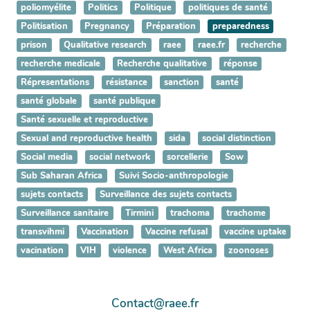
poliomyélite
Politics
Politique
politiques de santé
Politisation
Pregnancy
Préparation
preparedness
prison
Qualitative research
raee
raee.fr
recherche
recherche medicale
Recherche qualitative
réponse
Répresentations
résistance
sanction
santé
santé globale
santé publique
Santé sexuelle et reproductive
Sexual and reproductive health
sida
social distinction
Social media
social network
sorcellerie
Sow
Sub Saharan Africa
Suivi Socio-anthropologie
sujets contacts
Surveillance des sujets contacts
Surveillance sanitaire
Tirmini
trachoma
trachome
transvihmi
Vaccination
Vaccine refusal
vaccine uptake
vacination
VIH
violence
West Africa
zoonoses
Contact@raee.fr