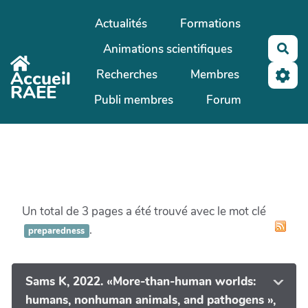
Aller au contenu principal
Actualités
Formations
Animations scientifiques
Rec
Recherches
Membres
Accueil
RAEE
Publi membres
Forum
Un total de 3 pages a été trouvé avec le mot clé
.
preparedness
Sams K, 2022. «More-than-human worlds:
humans, nonhuman animals, and pathogens »,