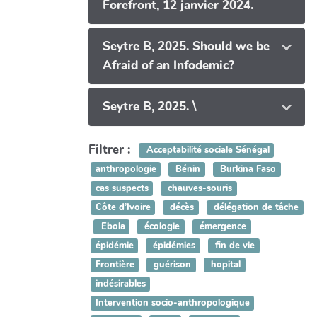
Forefront, 12 janvier 2024.
Seytre B, 2025. Should we be
Afraid of an Infodemic?
Seytre B, 2025. \
Filtrer :
Acceptabilité sociale Sénégal
anthropologie
Bénin
Burkina Faso
cas suspects
chauves-souris
Côte d’Ivoire
décès
délégation de tâche
Ebola
écologie
émergence
épidémie
épidémies
fin de vie
Frontière
guérison
hopital
indésirables
Intervention socio-anthropologique