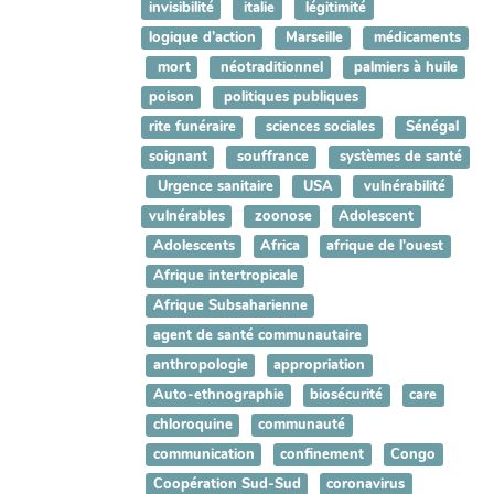
invisibilité
italie
légitimité
logique d’action
Marseille
médicaments
mort
néotraditionnel
palmiers à huile
poison
politiques publiques
rite funéraire
sciences sociales
Sénégal
soignant
souffrance
systèmes de santé
Urgence sanitaire
USA
vulnérabilité
vulnérables
zoonose
Adolescent
Adolescents
Africa
afrique de l'ouest
Afrique intertropicale
Afrique Subsaharienne
agent de santé communautaire
anthropologie
appropriation
Auto-ethnographie
biosécurité
care
chloroquine
communauté
communication
confinement
Congo
Coopération Sud-Sud
coronavirus