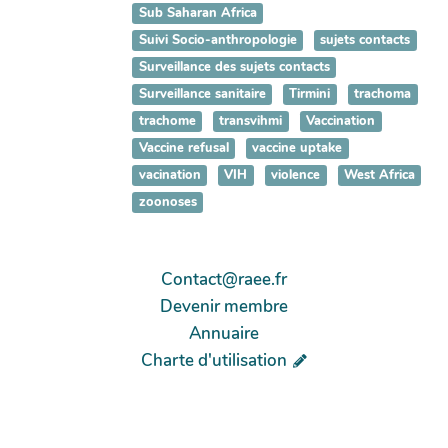
Sub Saharan Africa
Suivi Socio-anthropologie
sujets contacts
Surveillance des sujets contacts
Surveillance sanitaire
Tirmini
trachoma
trachome
transvihmi
Vaccination
Vaccine refusal
vaccine uptake
vacination
VIH
violence
West Africa
zoonoses
Contact@raee.fr
Devenir membre
Annuaire
Charte d'utilisation