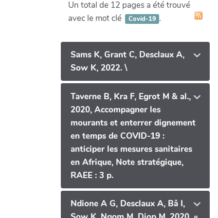
Un total de 12 pages a été trouvé
avec le mot clé
.
Covid-19
Sams K, Grant C, Desclaux A,
Sow K, 2022. \
Taverne B, Kra F, Egrot M & al.,
2020, Accompagner les
mourants et enterrer dignement
en temps de COVID-19 :
anticiper les mesures sanitaires
en Afrique, Note stratégique,
RAEE : 3 p.
Ndione A G, Desclaux A, Bâ I,
Sow K, Ngom M, Diop M, 2020. «