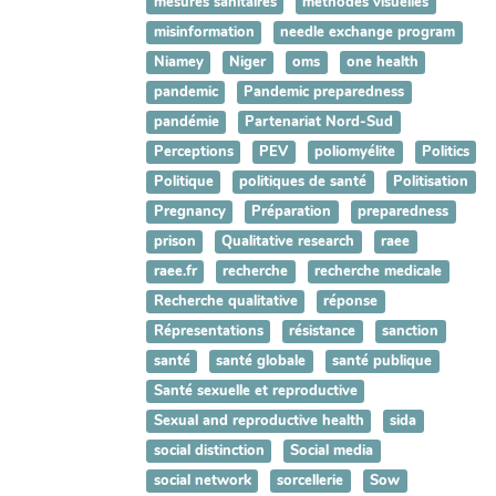
mesures sanitaires
méthodes visuelles
misinformation
needle exchange program
Niamey
Niger
oms
one health
pandemic
Pandemic preparedness
pandémie
Partenariat Nord-Sud
Perceptions
PEV
poliomyélite
Politics
Politique
politiques de santé
Politisation
Pregnancy
Préparation
preparedness
prison
Qualitative research
raee
raee.fr
recherche
recherche medicale
Recherche qualitative
réponse
Répresentations
résistance
sanction
santé
santé globale
santé publique
Santé sexuelle et reproductive
Sexual and reproductive health
sida
social distinction
Social media
social network
sorcellerie
Sow