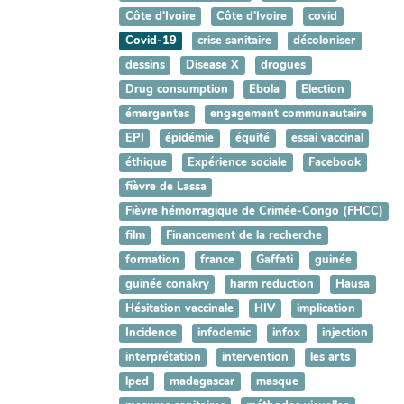
Côte d'Ivoire
Côte d’Ivoire
covid
Covid-19
crise sanitaire
décoloniser
dessins
Disease X
drogues
Drug consumption
Ebola
Election
émergentes
engagement communautaire
EPI
épidémie
équité
essai vaccinal
éthique
Expérience sociale
Facebook
fièvre de Lassa
Fièvre hémorragique de Crimée-Congo (FHCC)
film
Financement de la recherche
formation
france
Gaffati
guinée
guinée conakry
harm reduction
Hausa
Hésitation vaccinale
HIV
implication
Incidence
infodemic
infox
injection
interprétation
intervention
les arts
lped
madagascar
masque