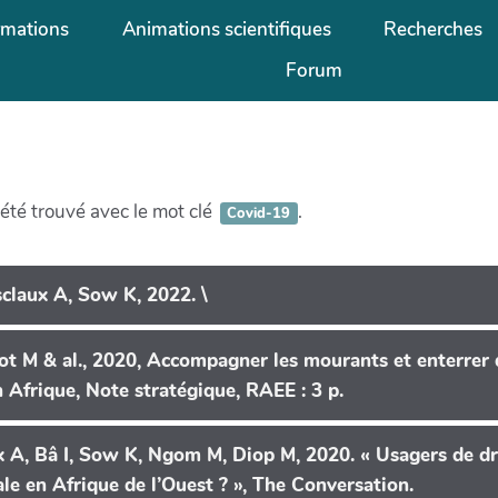
rmations
Animations scientifiques
Recherches
Forum
été trouvé avec le mot clé
.
Covid-19
claux A, Sow K, 2022. \
rot M & al., 2020, Accompagner les mourants et enterrer
 Afrique, Note stratégique, RAEE : 3 p.
 A, Bâ I, Sow K, Ngom M, Diop M, 2020. « Usagers de d
le en Afrique de l’Ouest ? », The Conversation.