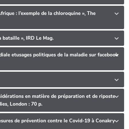
frique : l’exemple de la chloroquine », The
 bataille », IRD Le Mag.
diale etusages politiques de la maladie sur facebook
sidérations en matière de préparation et de riposte
aux épidémies en Côte d’Ivoire, Rapport d'étude, Institut of development studies, London : 70 p.
mesures de prévention contre le Covid-19 à Conakry