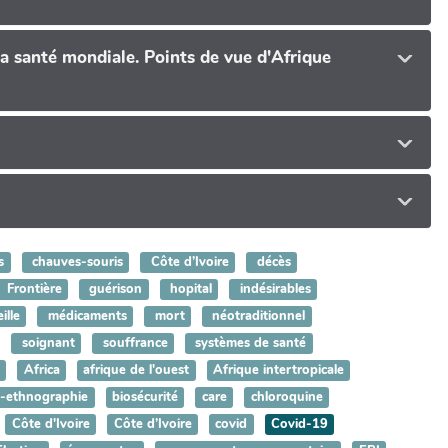
a santé mondiale. Points de vue d'Afrique
s
chauves-souris
Côte d’Ivoire
décès
Frontière
guérison
hopital
indésirables
ille
médicaments
mort
néotraditionnel
soignant
souffrance
systèmes de santé
Africa
afrique de l'ouest
Afrique intertropicale
-ethnographie
biosécurité
care
chloroquine
Côte d'Ivoire
Côte d’Ivoire
covid
Covid-19