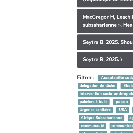
MacGregor H, Leach M
subsaharienne ». Heal
Seytre B, 2025. Shou
Seytre B, 2025. \
Filtrer :
Acceptabilité soci
délégation de tâche
Ebol
Intervention socio-anthropol
palmiers à huile
poison
Urgence sanitaire
USA
Afrique Subsaharienne
a
communauté
communicat