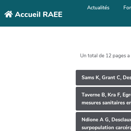
Aller au contenu principal
Actualités
Fo
Accueil RAEE
Un total de 12 pages a 
Sams K, Grant C, Des
Taverne B, Kra F, Eg
mesures sanitaires en
Ndione A G, Desclaux
surpopulation carcéra