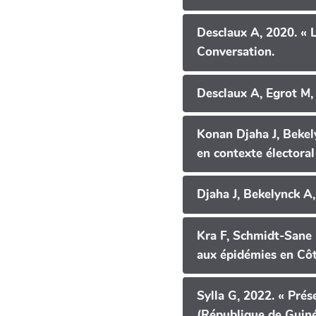
Desclaux A, 2020. « L
Conversation.
Desclaux A, Egrot M, 
Konan Djaha J, Bekely
en contexte électoral
Djaha J, Bekelynck A,
Kra F, Schmidt-Sane M
Sylla G, 2022. « Prés
(République de Guinée