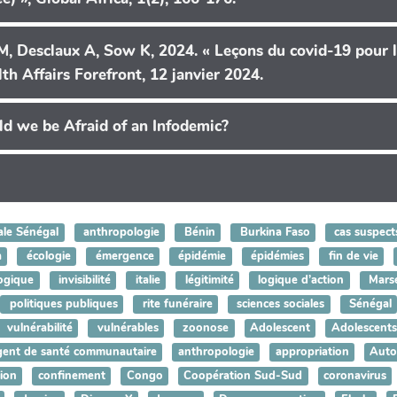
, Desclaux A, Sow K, 2024. « Leçons du covid-19 pour l
th Affairs Forefront, 12 janvier 2024.
ld we be Afraid of an Infodemic?
ale Sénégal
anthropologie
Bénin
Burkina Faso
cas suspect
a
écologie
émergence
épidémie
épidémies
fin de vie
ogique
invisibilité
italie
légitimité
logique d’action
Marse
politiques publiques
rite funéraire
sciences sociales
Sénégal
vulnérabilité
vulnérables
zoonose
Adolescent
Adolescents
gent de santé communautaire
anthropologie
appropriation
Auto
ion
confinement
Congo
Coopération Sud-Sud
coronavirus