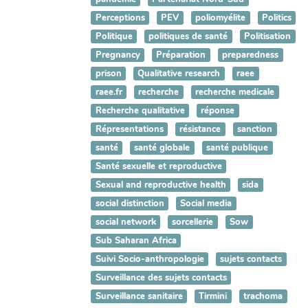
Perceptions
PEV
poliomyélite
Politics
Politique
politiques de santé
Politisation
Pregnancy
Préparation
preparedness
prison
Qualitative research
raee
raee.fr
recherche
recherche medicale
Recherche qualitative
réponse
Répresentations
résistance
sanction
santé
santé globale
santé publique
Santé sexuelle et reproductive
Sexual and reproductive health
sida
social distinction
Social media
social network
sorcellerie
Sow
Sub Saharan Africa
Suivi Socio-anthropologie
sujets contacts
Surveillance des sujets contacts
Surveillance sanitaire
Tirmini
trachoma