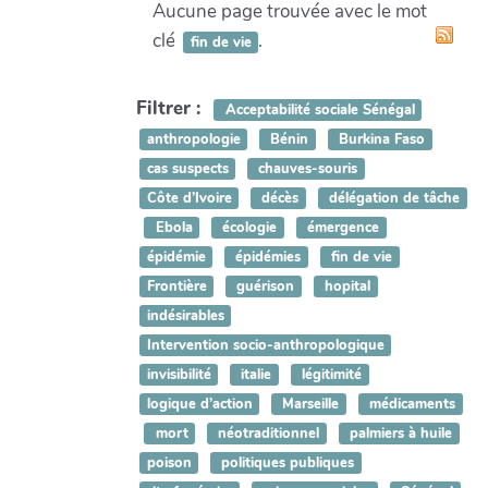
Aucune page trouvée avec le mot
clé
.
fin de vie
Filtrer :
Acceptabilité sociale Sénégal
anthropologie
Bénin
Burkina Faso
cas suspects
chauves-souris
Côte d’Ivoire
décès
délégation de tâche
Ebola
écologie
émergence
épidémie
épidémies
fin de vie
Frontière
guérison
hopital
indésirables
Intervention socio-anthropologique
invisibilité
italie
légitimité
logique d’action
Marseille
médicaments
mort
néotraditionnel
palmiers à huile
poison
politiques publiques