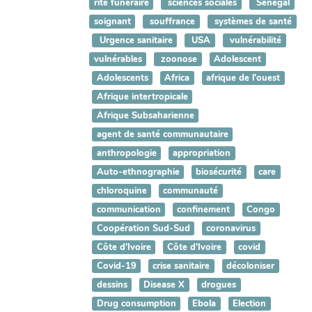
rite funéraire
sciences sociales
Sénégal
soignant
souffrance
systèmes de santé
Urgence sanitaire
USA
vulnérabilité
vulnérables
zoonose
Adolescent
Adolescents
Africa
afrique de l'ouest
Afrique intertropicale
Afrique Subsaharienne
agent de santé communautaire
anthropologie
appropriation
Auto-ethnographie
biosécurité
care
chloroquine
communauté
communication
confinement
Congo
Coopération Sud-Sud
coronavirus
Côte d'Ivoire
Côte d’Ivoire
covid
Covid-19
crise sanitaire
décoloniser
dessins
Disease X
drogues
Drug consumption
Ebola
Election