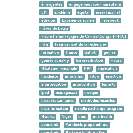
émergentes
engagement communautaire
EPI
épidémie
équité
essai vaccinal
éthique
Expérience sociale
Facebook
fièvre de Lassa
Fièvre hémorragique de Crimée-Congo (FHCC)
film
Financement de la recherche
formation
france
Gaffati
guinée
guinée conakry
harm reduction
Hausa
Hésitation vaccinale
HIV
implication
Incidence
infodemic
infox
injection
interprétation
intervention
les arts
lped
madagascar
masque
mesures sanitaires
méthodes visuelles
misinformation
needle exchange program
Niamey
Niger
oms
one health
pandemic
Pandemic preparedness
pandémie
Partenariat Nord-Sud