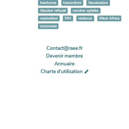
trachome
transvihmi
Vaccination
Vaccine refusal
vaccine uptake
vacination
VIH
violence
West Africa
zoonoses
Contact@raee.fr
Devenir membre
Annuaire
Charte d'utilisation