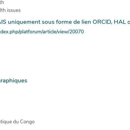
th
th issues
IS uniquement sous forme de lien ORCID, HAL ou 
/index.php/platforum/article/view/20070
graphiques
tique du Congo