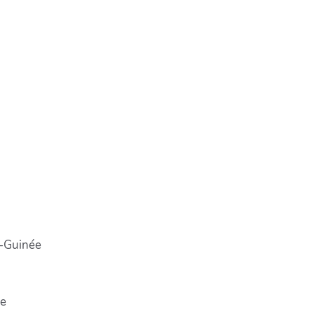
-Guinée
pe