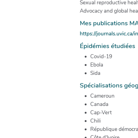
Sexual reproductive heal
Advocacy and global heal
Mes publications MA
https://journals.uvic.ca
Épidémies étudiées
Covid-19
Ebola
Sida
Spécialisations géo
Cameroun
Canada
Cap-Vert
Chili
République démocra
Côte d'Ivoire