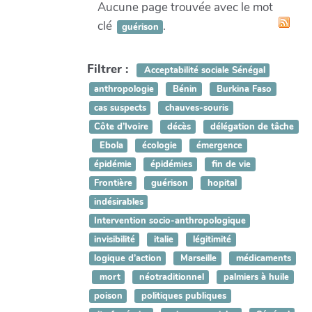
Aucune page trouvée avec le mot
clé
.
guérison
Filtrer :
Acceptabilité sociale Sénégal
anthropologie
Bénin
Burkina Faso
cas suspects
chauves-souris
Côte d’Ivoire
décès
délégation de tâche
Ebola
écologie
émergence
épidémie
épidémies
fin de vie
Frontière
guérison
hopital
indésirables
Intervention socio-anthropologique
invisibilité
italie
légitimité
logique d’action
Marseille
médicaments
mort
néotraditionnel
palmiers à huile
poison
politiques publiques