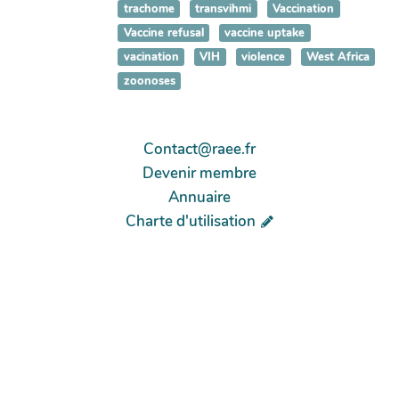
trachome
transvihmi
Vaccination
Vaccine refusal
vaccine uptake
vacination
VIH
violence
West Africa
zoonoses
Contact@raee.fr
Devenir membre
Annuaire
Charte d'utilisation