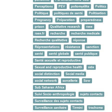
Perceptions
PEV
poliomyélite
Politics
Politique
politiques de santé
Politisation
Pregnancy
Préparation
preparedness
prison
Qualitative research
raee
raee.fr
recherche
recherche medicale
Recherche qualitative
réponse
Répresentations
résistance
sanction
santé
santé globale
santé publique
Santé sexuelle et reproductive
Sexual and reproductive health
sida
social distinction
Social media
social network
sorcellerie
Sow
Sub Saharan Africa
Suivi Socio-anthropologie
sujets contacts
Surveillance des sujets contacts
Surveillance sanitaire
Tirmini
trachoma