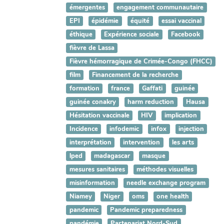
émergentes
engagement communautaire
EPI
épidémie
équité
essai vaccinal
éthique
Expérience sociale
Facebook
fièvre de Lassa
Fièvre hémorragique de Crimée-Congo (FHCC)
film
Financement de la recherche
formation
france
Gaffati
guinée
guinée conakry
harm reduction
Hausa
Hésitation vaccinale
HIV
implication
Incidence
infodemic
infox
injection
interprétation
intervention
les arts
lped
madagascar
masque
mesures sanitaires
méthodes visuelles
misinformation
needle exchange program
Niamey
Niger
oms
one health
pandemic
Pandemic preparedness
pandémie
Partenariat Nord-Sud