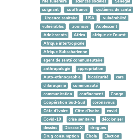
rite funéraire
sciences sociales
Sénégal
soignant
souffrance
systèmes de santé
Urgence sanitaire
USA
vulnérabilité
vulnérables
zoonose
Adolescent
Adolescents
Africa
afrique de l'ouest
Afrique intertropicale
Afrique Subsaharienne
agent de santé communautaire
anthropologie
appropriation
Auto-ethnographie
biosécurité
care
chloroquine
communauté
communication
confinement
Congo
Coopération Sud-Sud
coronavirus
Côte d'Ivoire
Côte d’Ivoire
covid
Covid-19
crise sanitaire
décoloniser
dessins
Disease X
drogues
Drug consumption
Ebola
Election