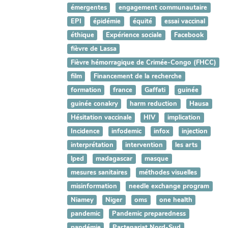
émergentes
engagement communautaire
EPI
épidémie
équité
essai vaccinal
éthique
Expérience sociale
Facebook
fièvre de Lassa
Fièvre hémorragique de Crimée-Congo (FHCC)
film
Financement de la recherche
formation
france
Gaffati
guinée
guinée conakry
harm reduction
Hausa
Hésitation vaccinale
HIV
implication
Incidence
infodemic
infox
injection
interprétation
intervention
les arts
lped
madagascar
masque
mesures sanitaires
méthodes visuelles
misinformation
needle exchange program
Niamey
Niger
oms
one health
pandemic
Pandemic preparedness
pandémie
Partenariat Nord-Sud