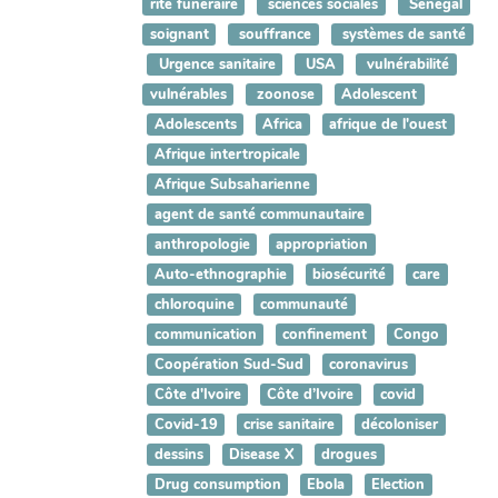
rite funéraire
sciences sociales
Sénégal
soignant
souffrance
systèmes de santé
Urgence sanitaire
USA
vulnérabilité
vulnérables
zoonose
Adolescent
Adolescents
Africa
afrique de l'ouest
Afrique intertropicale
Afrique Subsaharienne
agent de santé communautaire
anthropologie
appropriation
Auto-ethnographie
biosécurité
care
chloroquine
communauté
communication
confinement
Congo
Coopération Sud-Sud
coronavirus
Côte d'Ivoire
Côte d’Ivoire
covid
Covid-19
crise sanitaire
décoloniser
dessins
Disease X
drogues
Drug consumption
Ebola
Election