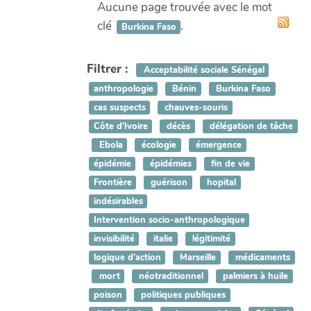
Aucune page trouvée avec le mot
clé
.
Burkina Faso
Filtrer :
Acceptabilité sociale Sénégal
anthropologie
Bénin
Burkina Faso
cas suspects
chauves-souris
Côte d’Ivoire
décès
délégation de tâche
Ebola
écologie
émergence
épidémie
épidémies
fin de vie
Frontière
guérison
hopital
indésirables
Intervention socio-anthropologique
invisibilité
italie
légitimité
logique d’action
Marseille
médicaments
mort
néotraditionnel
palmiers à huile
poison
politiques publiques