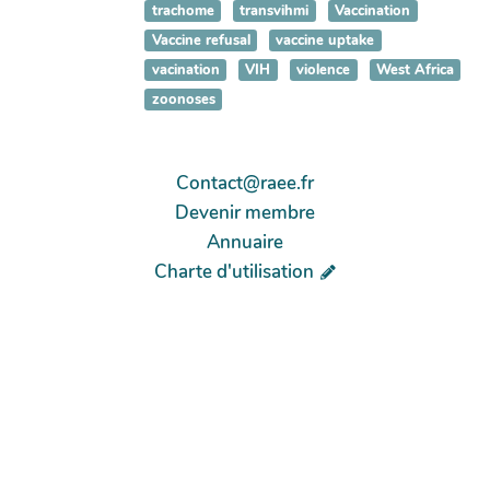
trachome
transvihmi
Vaccination
Vaccine refusal
vaccine uptake
vacination
VIH
violence
West Africa
zoonoses
Contact@raee.fr
Devenir membre
Annuaire
Charte d'utilisation