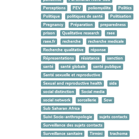
Perceptions
PEV
poliomyélite
Politics
Politique
politiques de santé
Politisation
Pregnancy
Préparation
preparedness
prison
Qualitative research
raee
raee.fr
recherche
recherche medicale
Recherche qualitative
réponse
Répresentations
résistance
sanction
santé
santé globale
santé publique
Santé sexuelle et reproductive
Sexual and reproductive health
sida
social distinction
Social media
social network
sorcellerie
Sow
Sub Saharan Africa
Suivi Socio-anthropologie
sujets contacts
Surveillance des sujets contacts
Surveillance sanitaire
Tirmini
trachoma