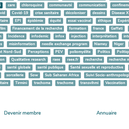
é
care
chloroquine
communauté
communication
confinem
vid
Covid-19
crise sanitaire
décoloniser
dessins
Disease X
aire
EPI
épidémie
équité
essai vaccinal
éthique
Expéri
film
Financement de la recherche
formation
france
Gaffati
n
Incidence
infodemic
infox
injection
interprétation
int
es
misinformation
needle exchange program
Niamey
Niger
at Nord-Sud
Perceptions
PEV
poliomyélite
Politics
Politiq
son
Qualitative research
raee
raee.fr
recherche
recherche 
é
santé globale
santé publique
Santé sexuelle et reproductive
sorcellerie
Sow
Sub Saharan Africa
Suivi Socio-anthropolog
itaire
Tirmini
trachoma
trachome
transvihmi
Vaccination
Devenir membre
Annuaire