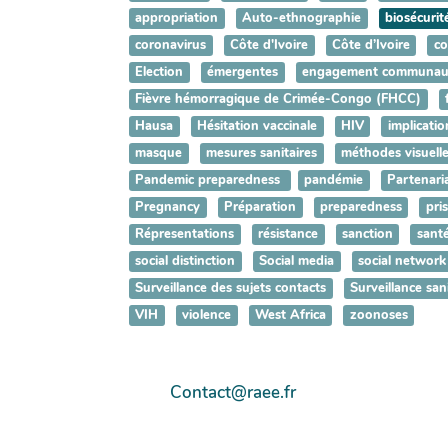
appropriation
Auto-ethnographie
biosécurit
coronavirus
Côte d'Ivoire
Côte d’Ivoire
co
Election
émergentes
engagement communaut
Fièvre hémorragique de Crimée-Congo (FHCC)
Hausa
Hésitation vaccinale
HIV
implicatio
masque
mesures sanitaires
méthodes visuell
Pandemic preparedness
pandémie
Partenari
Pregnancy
Préparation
preparedness
pri
Répresentations
résistance
sanction
sant
social distinction
Social media
social network
Surveillance des sujets contacts
Surveillance san
VIH
violence
West Africa
zoonoses
Contact@raee.fr