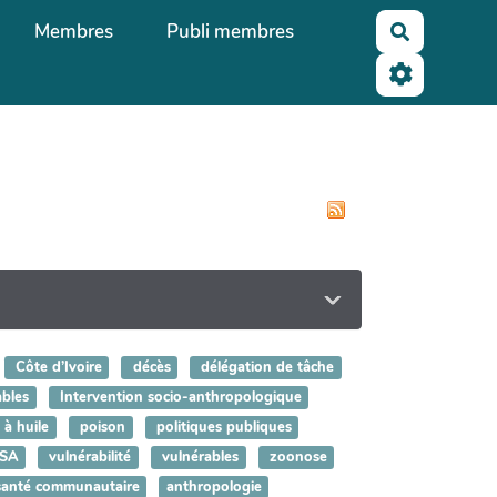
Membres
Publi membres
Recherche
Côte d’Ivoire
décès
délégation de tâche
ables
Intervention socio-anthropologique
 à huile
poison
politiques publiques
SA
vulnérabilité
vulnérables
zoonose
santé communautaire
anthropologie