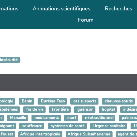
mations
Animations scientifiques
Recherches
Forum
.
iosécurité
pologie
Bénin
Burkina Faso
cas suspects
chauves-souris
épidémies
fin de vie
Frontière
guérison
hopital
indésir
n
Marseille
médicaments
mort
néotraditionnel
palmiers
oignant
souffrance
systèmes de santé
Urgence sanitaire
U
 l'ouest
Afrique intertropicale
Afrique Subsaharienne
agent de 