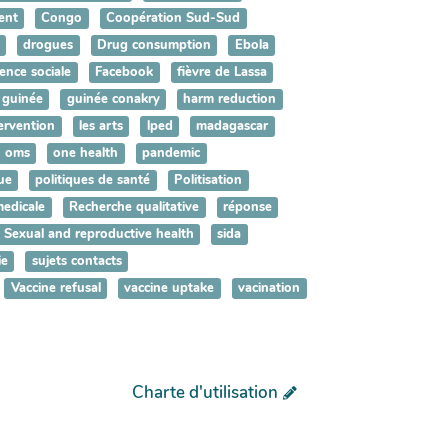
ent
Congo
Coopération Sud-Sud
drogues
Drug consumption
Ebola
ence sociale
Facebook
fièvre de Lassa
guinée
guinée conakry
harm reduction
ervention
les arts
lped
madagascar
oms
one health
pandemic
ue
politiques de santé
Politisation
medicale
Recherche qualitative
réponse
Sexual and reproductive health
sida
ie
sujets contacts
Vaccine refusal
vaccine uptake
vacination
Charte d'utilisation