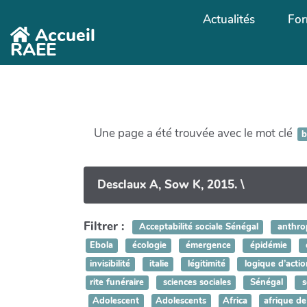
Aller au contenu principal
Actualités
For
Accueil
RAEE
Une page a été trouvée avec le mot clé
b
Desclaux A, Sow K, 2015. \
Filtrer :
Acceptabilité sociale Sénégal
anthro
Ebola
écologie
émergence
épidémie
invisibilité
italie
légitimité
logique d’actio
rite funéraire
sciences sociales
Sénégal
s
Adolescent
Adolescents
Africa
afrique de