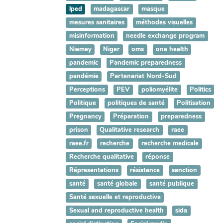
lped
madagascar
masque
mesures sanitaires
méthodes visuelles
misinformation
needle exchange program
Niamey
Niger
oms
one health
pandemic
Pandemic preparedness
pandémie
Partenariat Nord-Sud
Perceptions
PEV
poliomyélite
Politics
Politique
politiques de santé
Politisation
Pregnancy
Préparation
preparedness
prison
Qualitative research
raee
raee.fr
recherche
recherche medicale
Recherche qualitative
réponse
Répresentations
résistance
sanction
santé
santé globale
santé publique
Santé sexuelle et reproductive
Sexual and reproductive health
sida