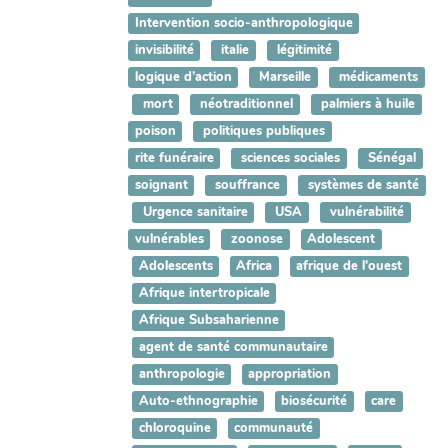
Intervention socio-anthropologique
invisibilité
italie
légitimité
logique d’action
Marseille
médicaments
mort
néotraditionnel
palmiers à huile
poison
politiques publiques
rite funéraire
sciences sociales
Sénégal
soignant
souffrance
systèmes de santé
Urgence sanitaire
USA
vulnérabilité
vulnérables
zoonose
Adolescent
Adolescents
Africa
afrique de l'ouest
Afrique intertropicale
Afrique Subsaharienne
agent de santé communautaire
anthropologie
appropriation
Auto-ethnographie
biosécurité
care
chloroquine
communauté