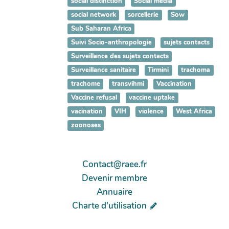
social distinction
Social media
social network
sorcellerie
Sow
Sub Saharan Africa
Suivi Socio-anthropologie
sujets contacts
Surveillance des sujets contacts
Surveillance sanitaire
Tirmini
trachoma
trachome
transvihmi
Vaccination
Vaccine refusal
vaccine uptake
vacination
VIH
violence
West Africa
zoonoses
Contact@raee.fr
Devenir membre
Annuaire
Charte d'utilisation