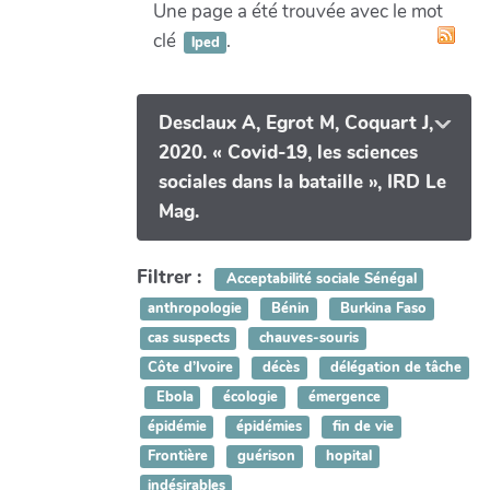
Une page a été trouvée avec le mot
clé
.
lped
Desclaux A, Egrot M, Coquart J,
2020. « Covid-19, les sciences
sociales dans la bataille », IRD Le
Mag.
Filtrer :
Acceptabilité sociale Sénégal
anthropologie
Bénin
Burkina Faso
cas suspects
chauves-souris
Côte d’Ivoire
décès
délégation de tâche
Ebola
écologie
émergence
épidémie
épidémies
fin de vie
Frontière
guérison
hopital
indésirables