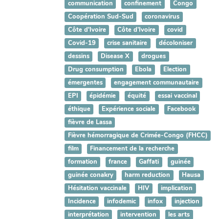
communication
confinement
Congo
Coopération Sud-Sud
coronavirus
Côte d'Ivoire
Côte d’Ivoire
covid
Covid-19
crise sanitaire
décoloniser
dessins
Disease X
drogues
Drug consumption
Ebola
Election
émergentes
engagement communautaire
EPI
épidémie
équité
essai vaccinal
éthique
Expérience sociale
Facebook
fièvre de Lassa
Fièvre hémorragique de Crimée-Congo (FHCC)
film
Financement de la recherche
formation
france
Gaffati
guinée
guinée conakry
harm reduction
Hausa
Hésitation vaccinale
HIV
implication
Incidence
infodemic
infox
injection
interprétation
intervention
les arts