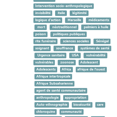
Intervention socio-anthropologique
invisibilité
italie
légitimité
logique d’action
Marseille
médicaments
mort
néotraditionnel
palmiers à huile
poison
politiques publiques
rite funéraire
sciences sociales
Sénégal
soignant
souffrance
systèmes de santé
Urgence sanitaire
USA
vulnérabilité
vulnérables
zoonose
Adolescent
Adolescents
Africa
afrique de l'ouest
Afrique intertropicale
Afrique Subsaharienne
agent de santé communautaire
anthropologie
appropriation
Auto-ethnographie
biosécurité
care
chloroquine
communauté