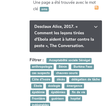
Une page a été trouvée avec le mot
clé
.
oms
Desclaux Alice, 2017. «
Comment les leçons tirées
d’Ebola aident à lutter contre la
peste », The Conversation.
Filtrer :
Acceptabilité sociale Sénégal
anthropologie
Bénin
Burkina Faso
cas suspects
chauves-souris
Côte d’Ivoire
décès
délégation de tâche
Ebola
écologie
émergence
épidémie
épidémies
fin de vie
Frontière
guérison
hopital
indésirables