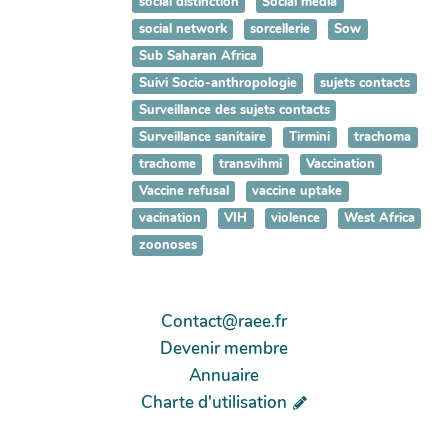
social distinction
Social media
social network
sorcellerie
Sow
Sub Saharan Africa
Suivi Socio-anthropologie
sujets contacts
Surveillance des sujets contacts
Surveillance sanitaire
Tirmini
trachoma
trachome
transvihmi
Vaccination
Vaccine refusal
vaccine uptake
vacination
VIH
violence
West Africa
zoonoses
Contact@raee.fr
Devenir membre
Annuaire
Charte d'utilisation