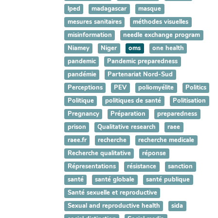
lped
madagascar
masque
mesures sanitaires
méthodes visuelles
misinformation
needle exchange program
Niamey
Niger
oms
one health
pandemic
Pandemic preparedness
pandémie
Partenariat Nord-Sud
Perceptions
PEV
poliomyélite
Politics
Politique
politiques de santé
Politisation
Pregnancy
Préparation
preparedness
prison
Qualitative research
raee
raee.fr
recherche
recherche medicale
Recherche qualitative
réponse
Répresentations
résistance
sanction
santé
santé globale
santé publique
Santé sexuelle et reproductive
Sexual and reproductive health
sida