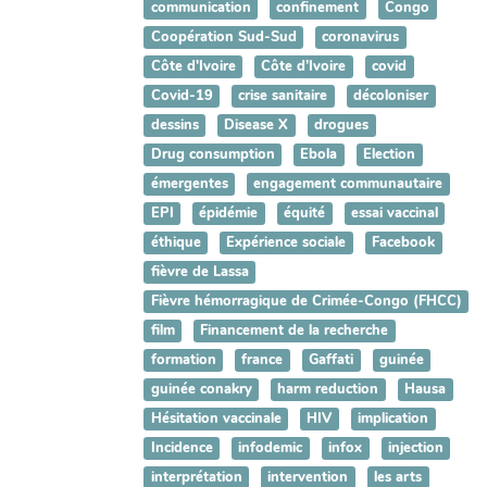
communication
confinement
Congo
Coopération Sud-Sud
coronavirus
Côte d'Ivoire
Côte d’Ivoire
covid
Covid-19
crise sanitaire
décoloniser
dessins
Disease X
drogues
Drug consumption
Ebola
Election
émergentes
engagement communautaire
EPI
épidémie
équité
essai vaccinal
éthique
Expérience sociale
Facebook
fièvre de Lassa
Fièvre hémorragique de Crimée-Congo (FHCC)
film
Financement de la recherche
formation
france
Gaffati
guinée
guinée conakry
harm reduction
Hausa
Hésitation vaccinale
HIV
implication
Incidence
infodemic
infox
injection
interprétation
intervention
les arts