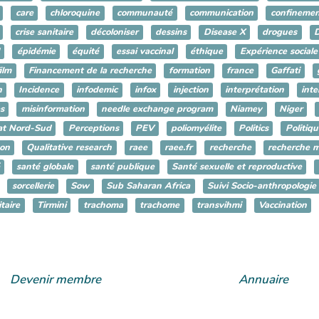
care
chloroquine
communauté
communication
confinemen
crise sanitaire
décoloniser
dessins
Disease X
drogues
épidémie
équité
essai vaccinal
éthique
Expérience sociale
ilm
Financement de la recherche
formation
france
Gaffati
n
Incidence
infodemic
infox
injection
interprétation
inte
s
misinformation
needle exchange program
Niamey
Niger
at Nord-Sud
Perceptions
PEV
poliomyélite
Politics
Politiqu
son
Qualitative research
raee
raee.fr
recherche
recherche m
santé globale
santé publique
Santé sexuelle et reproductive
sorcellerie
Sow
Sub Saharan Africa
Suivi Socio-anthropologie
taire
Tirmini
trachoma
trachome
transvihmi
Vaccination
Devenir membre
Annuaire