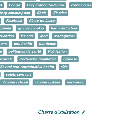
t
Congo
Coopération Sud-Sud
coronavirus
Drug consumption
Ebola
Election
Facebook
fièvre de Lassa
guinée
guinée conakry
harm reduction
rvention
les arts
lped
madagascar
oms
one health
pandemic
e
politiques de santé
Politisation
edicale
Recherche qualitative
réponse
Sexual and reproductive health
sida
sujets contacts
Vaccine refusal
vaccine uptake
vacination
Charte d'utilisation