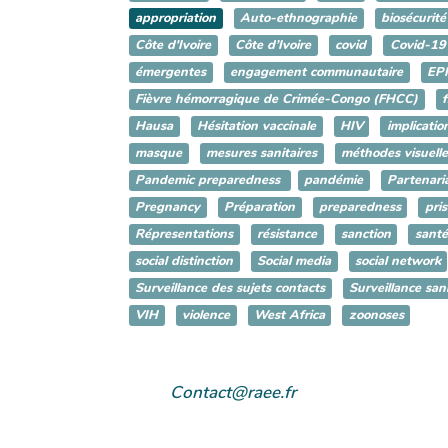
appropriation
Auto-ethnographie
biosécurité
Côte d'Ivoire
Côte d’Ivoire
covid
Covid-19
émergentes
engagement communautaire
EPI
Fièvre hémorragique de Crimée-Congo (FHCC)
f
Hausa
Hésitation vaccinale
HIV
implicatio
masque
mesures sanitaires
méthodes visuelle
Pandemic preparedness
pandémie
Partenari
Pregnancy
Préparation
preparedness
pri
Répresentations
résistance
sanction
santé
social distinction
Social media
social network
Surveillance des sujets contacts
Surveillance sani
VIH
violence
West Africa
zoonoses
Contact@raee.fr