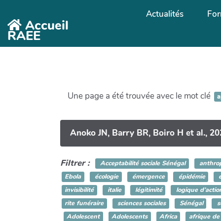
Aller au contenu principal
Actualités
For
Accueil
RAEE
Une page a été trouvée avec le mot clé
a
Anoko JN, Barry BR, Boiro H et al., 20
Filtrer :
Acceptabilité sociale Sénégal
anthrop
Ebola
écologie
émergence
épidémie
é
invisibilité
italie
légitimité
logique d’actio
rite funéraire
sciences sociales
Sénégal
s
Adolescent
Adolescents
Africa
afrique de 