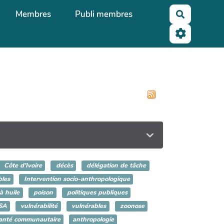
Membres
Publi membres
Recherche
Côte d’Ivoire
décès
délégation de tâche
bles
Intervention socio-anthropologique
à huile
poison
politiques publiques
SA
vulnérabilité
vulnérables
zoonose
santé communautaire
anthropologie