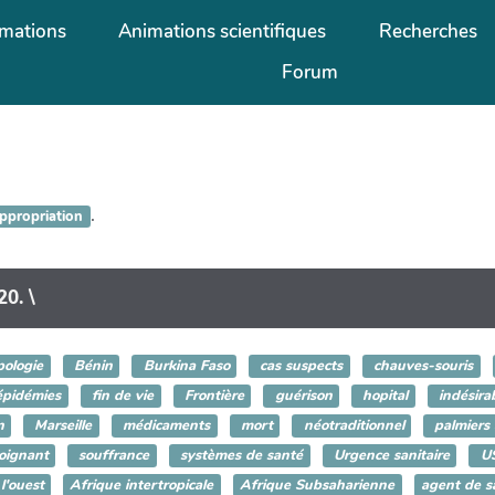
mations
Animations scientifiques
Recherches
Forum
.
ppropriation
20. \
ologie
Bénin
Burkina Faso
cas suspects
chauves-souris
pidémies
fin de vie
Frontière
guérison
hopital
indésira
n
Marseille
médicaments
mort
néotraditionnel
palmiers 
oignant
souffrance
systèmes de santé
Urgence sanitaire
U
l'ouest
Afrique intertropicale
Afrique Subsaharienne
agent de 