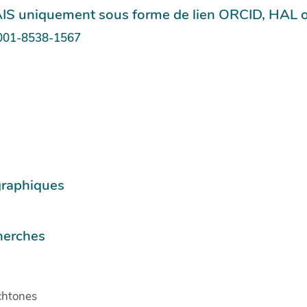
IS uniquement sous forme de lien ORCID, HAL ou 
-0001-8538-1567
graphiques
herches
htones