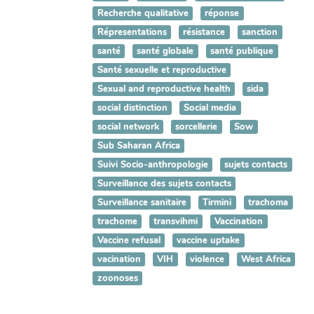
Recherche qualitative
réponse
Répresentations
résistance
sanction
santé
santé globale
santé publique
Santé sexuelle et reproductive
Sexual and reproductive health
sida
social distinction
Social media
social network
sorcellerie
Sow
Sub Saharan Africa
Suivi Socio-anthropologie
sujets contacts
Surveillance des sujets contacts
Surveillance sanitaire
Tirmini
trachoma
trachome
transvihmi
Vaccination
Vaccine refusal
vaccine uptake
vacination
VIH
violence
West Africa
zoonoses