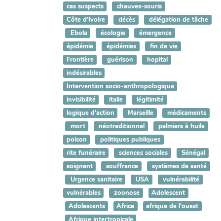
cas suspects
chauves-souris
Côte d’Ivoire
décès
délégation de tâche
Ebola
écologie
émergence
épidémie
épidémies
fin de vie
Frontière
guérison
hopital
indésirables
Intervention socio-anthropologique
invisibilité
italie
légitimité
logique d’action
Marseille
médicaments
mort
néotraditionnel
palmiers à huile
poison
politiques publiques
rite funéraire
sciences sociales
Sénégal
soignant
souffrance
systèmes de santé
Urgence sanitaire
USA
vulnérabilité
vulnérables
zoonose
Adolescent
Adolescents
Africa
afrique de l'ouest
Afrique intertropicale