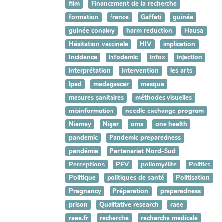
film
Financement de la recherche
formation
france
Gaffati
guinée
guinée conakry
harm reduction
Hausa
Hésitation vaccinale
HIV
implication
Incidence
infodemic
infox
injection
interprétation
intervention
les arts
lped
madagascar
masque
mesures sanitaires
méthodes visuelles
misinformation
needle exchange program
Niamey
Niger
oms
one health
pandemic
Pandemic preparedness
pandémie
Partenariat Nord-Sud
Perceptions
PEV
poliomyélite
Politics
Politique
politiques de santé
Politisation
Pregnancy
Préparation
preparedness
prison
Qualitative research
raee
raee.fr
recherche
recherche medicale