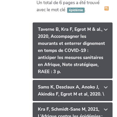
Un total de 6 pages a été trouvé
avec le mot clé
.
épidémie
Taverne B, Kra F, Egrot M & al.,
2020, Accompagner les
mourants et enterrer dignement
en temps de COVID-19 :
anticiper les mesures sanitaires
en Afrique, Note stratégique,
RAEE : 3 p.
Sams K, Desclaux A, Anoko J,
Akindès F, Egrot M et al, 2020. \
Kra F, Schmidt-Sane M, 2021,
L’Afrique contre les épidémies :