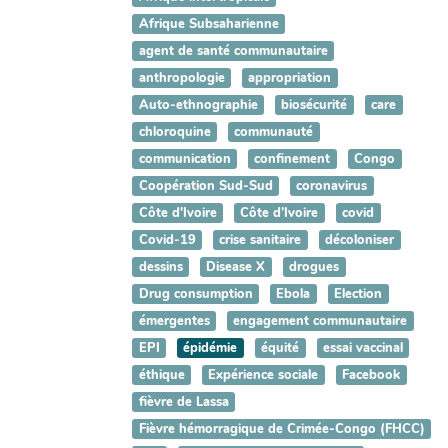
Afrique Subsaharienne
agent de santé communautaire
anthropologie
appropriation
Auto-ethnographie
biosécurité
care
chloroquine
communauté
communication
confinement
Congo
Coopération Sud-Sud
coronavirus
Côte d'Ivoire
Côte d’Ivoire
covid
Covid-19
crise sanitaire
décoloniser
dessins
Disease X
drogues
Drug consumption
Ebola
Election
émergentes
engagement communautaire
EPI
épidémie
équité
essai vaccinal
éthique
Expérience sociale
Facebook
fièvre de Lassa
Fièvre hémorragique de Crimée-Congo (FHCC)