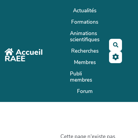
Aller au contenu principal
Actualités
Formations
Animations
scientifiques
Recherc
Accueil
Recherches
RAEE
Membres
Publi
membres
Forum
Cette page n'existe pas