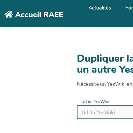
Aller au contenu principal
Actualités
Fo
Accueil RAEE
Dupliquer l
un autre Ye
Nécessite un YesWiki en 
Url du YesWiki