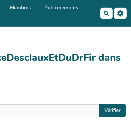
Membres
Publi membres
Recherch
iceDesclauxEtDuDrFir dans
Vérifier