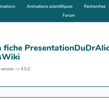
rmations
Animations scientifiques
Recherches
Forum
a fiche PresentationDuDrAl
sWiki
version >= 4.5.0.