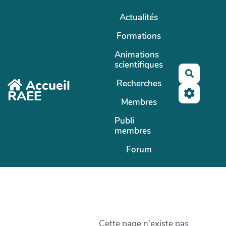
Aller au contenu principal
Actualités
Formations
Animations
scientifiques
Recherc
Accueil
Recherches
RAEE
Membres
Publi
membres
Forum
Cette page n'existe pas