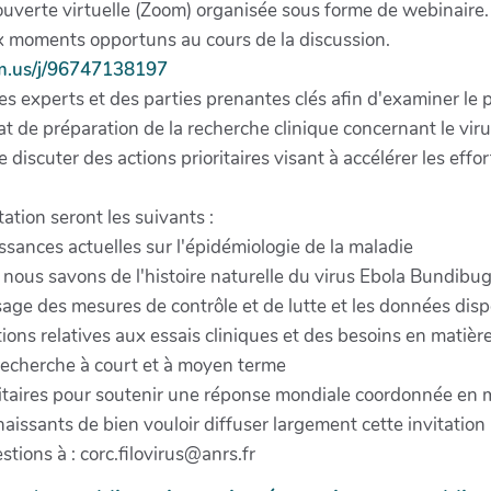
ouverte virtuelle (Zoom) organisée sous forme de webinaire.
x moments opportuns au cours de la discussion.
m.us/j/96747138197
es experts et des parties prenantes clés afin d'examiner le
at de préparation de la recherche clinique concernant le virus
 discuter des actions prioritaires visant à accélérer les eff
tation seront les suivants :
sances actuelles sur l'épidémiologie de la maladie
 nous savons de l'histoire naturelle du virus Ebola Bundibu
sage des mesures de contrôle et de lutte et les données dis
ions relatives aux essais cliniques et des besoins en matiè
e recherche à court et à moyen terme
ioritaires pour soutenir une réponse mondiale coordonnée en
aissants de bien vouloir diffuser largement cette invitatio
stions à : corc.filovirus@anrs.fr