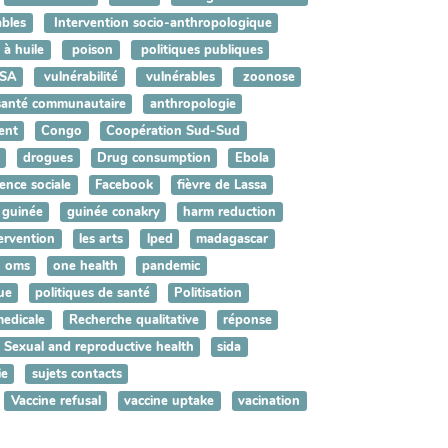
ables
Intervention socio-anthropologique
 à huile
poison
politiques publiques
SA
vulnérabilité
vulnérables
zoonose
santé communautaire
anthropologie
ent
Congo
Coopération Sud-Sud
drogues
Drug consumption
Ebola
ence sociale
Facebook
fièvre de Lassa
guinée
guinée conakry
harm reduction
ervention
les arts
lped
madagascar
oms
one health
pandemic
ue
politiques de santé
Politisation
medicale
Recherche qualitative
réponse
Sexual and reproductive health
sida
ie
sujets contacts
Vaccine refusal
vaccine uptake
vacination