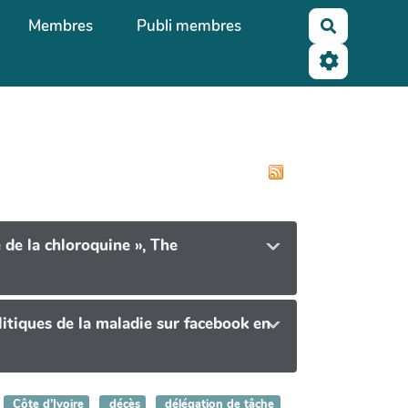
Membres
Publi membres
Recherche
e de la chloroquine », The
litiques de la maladie sur facebook en
Côte d’Ivoire
décès
délégation de tâche