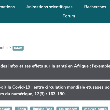
mations
Animations scientifiques
Recherches
Forum
mot clé
.
Infox
es infox et ses effets sur la santé en Afrique : l’exempl
x à la Covid-19 : entre circulation mondiale etusages po
iers du numérique, 17(3) : 163-190.
pologie
Bénin
Burkina Faso
cas suspects
chauves-souris