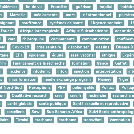
épidémies
fin de vie
Frontière
guérison
hopital
indésir
n
Marseille
médicaments
mort
néotraditionnel
palmiers
oignant
souffrance
systèmes de santé
Urgence sanitaire
U
 l'ouest
Afrique intertropicale
Afrique Subsaharienne
agent de 
é
care
chloroquine
communauté
communication
confinem
vid
Covid-19
crise sanitaire
décoloniser
dessins
Disease X
aire
EPI
épidémie
équité
essai vaccinal
éthique
Expéri
film
Financement de la recherche
formation
france
Gaffati
n
Incidence
infodemic
infox
injection
interprétation
int
es
misinformation
needle exchange program
Niamey
Niger
at Nord-Sud
Perceptions
PEV
poliomyélite
Politics
Politiq
son
Qualitative research
raee
raee.fr
recherche
recherche 
é
santé globale
santé publique
Santé sexuelle et reproductive
sorcellerie
Sow
Sub Saharan Africa
Suivi Socio-anthropolog
itaire
Tirmini
trachoma
trachome
transvihmi
Vaccination