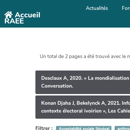
Aller au contenu principal
Actualités
For
Accueil
RAEE
Un total de 2 pages a été trouvé avec le 
Desclaux A, 2020. « La mondialisation d
Conversation.
Konan Djaha J, Bekelynck A, 2021. Info
contexte électoral ivoirien », Les Cah
Filtrer :
Acceptabilité sociale Sénégal
anthro