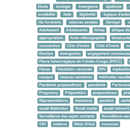
Ebola
écologie
émergence
épidémie
invisibilité
italie
légitimité
logique d’actio
rite funéraire
sciences sociales
Sénégal
s
Adolescent
Adolescents
Africa
afrique de
appropriation
Auto-ethnographie
biosécurit
coronavirus
Côte d'Ivoire
Côte d’Ivoire
co
Election
émergentes
engagement communaut
Fièvre hémorragique de Crimée-Congo (FHCC)
Hausa
Hésitation vaccinale
HIV
implicatio
masque
mesures sanitaires
méthodes visuell
Pandemic preparedness
pandémie
Partenari
Pregnancy
Préparation
preparedness
pri
Répresentations
résistance
sanction
sant
social distinction
Social media
social network
Surveillance des sujets contacts
Surveillance san
VIH
violence
West Africa
zoonoses