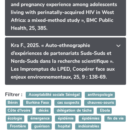
and pregnancy experience among adolescents
living with perinatally-acquired HIV in West
Africa: a mixed-method study », BMC Public
Health, 25, 385.
Kra F., 2025. « Auto-ethnographie
d’expériences de partenariats Suds-Suds et
Nords-Suds dans la recherche scientifique ».
Les Impromptus du LPED, Coopérer face aux
enjeux environnementaux, 25, 9 : 138-69.
Filtrer :
Acceptabilité sociale Sénégal
anthropologie
Bénin
Burkina Faso
cas suspects
chauves-souris
Côte d’Ivoire
décès
délégation de tâche
Ebola
écologie
émergence
épidémie
épidémies
fin de vie
Frontière
guérison
hopital
indésirables