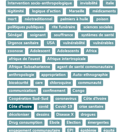
Intervention socio-anthropologique
invisibilité
italie
légitimité
logique d’action
Marseille
médicaments
mort
néotraditionnel
palmiers à huile
poison
politiques publiques
rite funéraire
sciences sociales
Sénégal
soignant
souffrance
systèmes de santé
Urgence sanitaire
USA
vulnérabilité
vulnérables
zoonose
Adolescent
Adolescents
Africa
afrique de l'ouest
Afrique intertropicale
Afrique Subsaharienne
agent de santé communautaire
anthropologie
appropriation
Auto-ethnographie
biosécurité
care
chloroquine
communauté
communication
confinement
Congo
Coopération Sud-Sud
coronavirus
Côte d'Ivoire
Côte d’Ivoire
covid
Covid-19
crise sanitaire
décoloniser
dessins
Disease X
drogues
Drug consumption
Ebola
Election
émergentes
engagement communautaire
EPI
épidémie
équité