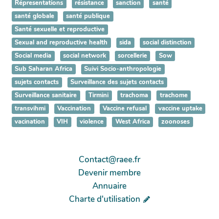
Répresentations
résistance
sanction
santé
santé globale
santé publique
Santé sexuelle et reproductive
Sexual and reproductive health
sida
social distinction
Social media
social network
sorcellerie
Sow
Sub Saharan Africa
Suivi Socio-anthropologie
sujets contacts
Surveillance des sujets contacts
Surveillance sanitaire
Tirmini
trachoma
trachome
transvihmi
Vaccination
Vaccine refusal
vaccine uptake
vacination
VIH
violence
West Africa
zoonoses
Contact@raee.fr
Devenir membre
Annuaire
Charte d'utilisation