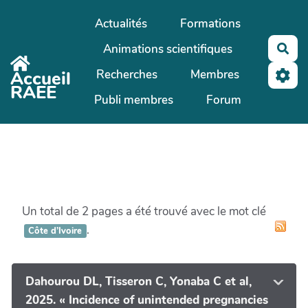
Aller au contenu principal
Actualités
Formations
Animations scientifiques
Rec
Recherches
Membres
Accueil
RAEE
Publi membres
Forum
Un total de 2 pages a été trouvé avec le mot clé
.
Côte d’Ivoire
Dahourou DL, Tisseron C, Yonaba C et al,
2025. « Incidence of unintended pregnancies