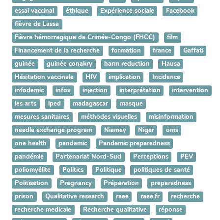
essai vaccinal
éthique
Expérience sociale
Facebook
fièvre de Lassa
Fièvre hémorragique de Crimée-Congo (FHCC)
film
Financement de la recherche
formation
france
Gaffati
guinée
guinée conakry
harm reduction
Hausa
Hésitation vaccinale
HIV
implication
Incidence
infodemic
infox
injection
interprétation
intervention
les arts
lped
madagascar
masque
mesures sanitaires
méthodes visuelles
misinformation
needle exchange program
Niamey
Niger
oms
one health
pandemic
Pandemic preparedness
pandémie
Partenariat Nord-Sud
Perceptions
PEV
poliomyélite
Politics
Politique
politiques de santé
Politisation
Pregnancy
Préparation
preparedness
prison
Qualitative research
raee
raee.fr
recherche
recherche medicale
Recherche qualitative
réponse