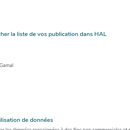
her la liste de vos publication dans HAL
 Gamal
ilisation de données
iser les données renseignées à des fins non commerciales et d