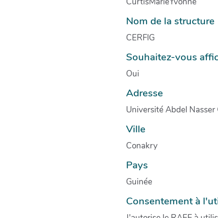
CurtisMarieYvonne
Nom de la structure
CERFIG
Souhaitez-vous affic
Oui
Adresse
Université Abdel Nasser
Ville
Conakry
Pays
Guinée
Consentement à l'ut
J'autorise le RAEE à util