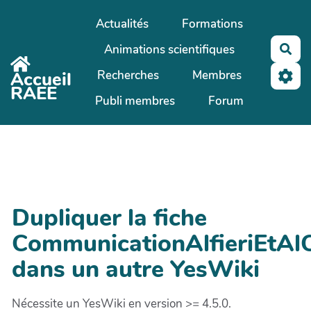
Aller au contenu principal
Actualités
Formations
Animations scientifiques
Rec
Recherches
Membres
Accueil
RAEE
Publi membres
Forum
Dupliquer la fiche
CommunicationAlfieriEtA
dans un autre YesWiki
Nécessite un YesWiki en version >= 4.5.0.