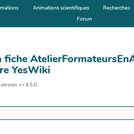
rmations
Animations scientifiques
Recherches
Forum
a fiche AtelierFormateursE
re YesWiki
version >= 4.5.0.