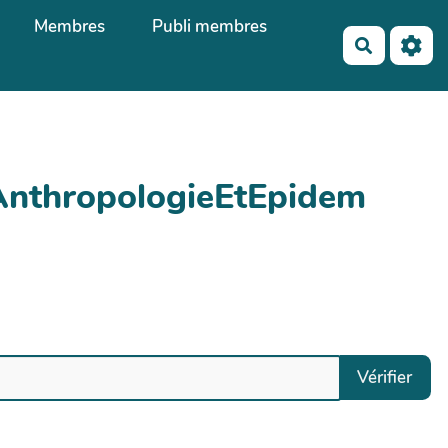
Membres
Publi membres
Recherch
nAnthropologieEtEpidem
Vérifier