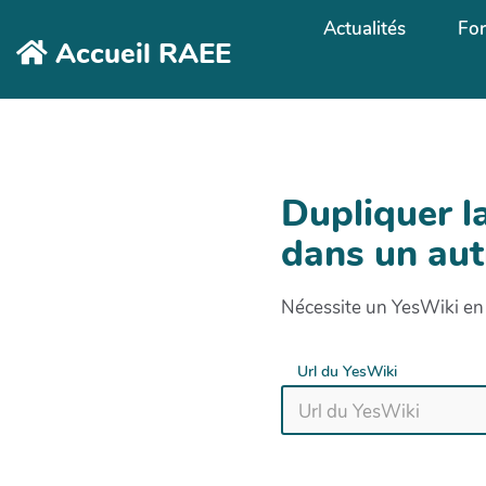
Aller au contenu principal
Actualités
Fo
Accueil RAEE
Dupliquer l
dans un aut
Nécessite un YesWiki en 
Url du YesWiki