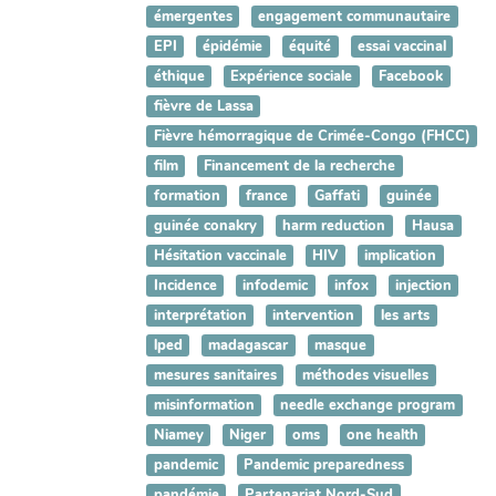
émergentes
engagement communautaire
EPI
épidémie
équité
essai vaccinal
éthique
Expérience sociale
Facebook
fièvre de Lassa
Fièvre hémorragique de Crimée-Congo (FHCC)
film
Financement de la recherche
formation
france
Gaffati
guinée
guinée conakry
harm reduction
Hausa
Hésitation vaccinale
HIV
implication
Incidence
infodemic
infox
injection
interprétation
intervention
les arts
lped
madagascar
masque
mesures sanitaires
méthodes visuelles
misinformation
needle exchange program
Niamey
Niger
oms
one health
pandemic
Pandemic preparedness
pandémie
Partenariat Nord-Sud