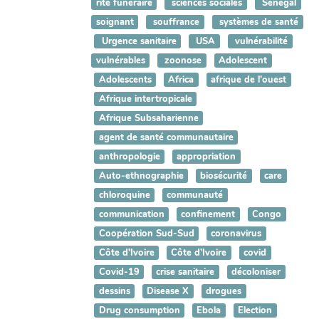
rite funéraire
sciences sociales
Sénégal
soignant
souffrance
systèmes de santé
Urgence sanitaire
USA
vulnérabilité
vulnérables
zoonose
Adolescent
Adolescents
Africa
afrique de l'ouest
Afrique intertropicale
Afrique Subsaharienne
agent de santé communautaire
anthropologie
appropriation
Auto-ethnographie
biosécurité
care
chloroquine
communauté
communication
confinement
Congo
Coopération Sud-Sud
coronavirus
Côte d'Ivoire
Côte d’Ivoire
covid
Covid-19
crise sanitaire
décoloniser
dessins
Disease X
drogues
Drug consumption
Ebola
Election