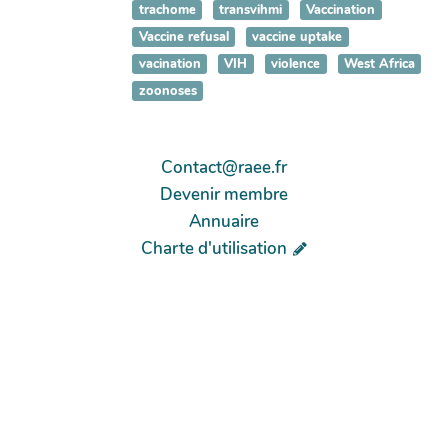
trachome
transvihmi
Vaccination
Vaccine refusal
vaccine uptake
vacination
VIH
violence
West Africa
zoonoses
Contact@raee.fr
Devenir membre
Annuaire
Charte d'utilisation