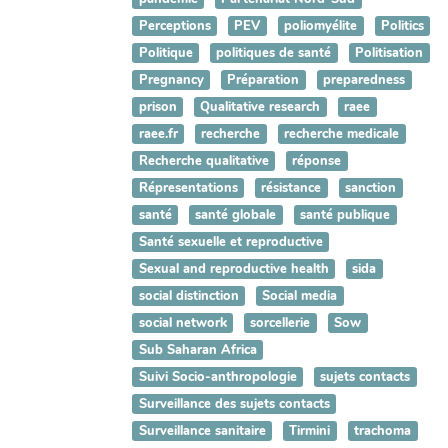
Perceptions
PEV
poliomyélite
Politics
Politique
politiques de santé
Politisation
Pregnancy
Préparation
preparedness
prison
Qualitative research
raee
raee.fr
recherche
recherche medicale
Recherche qualitative
réponse
Répresentations
résistance
sanction
santé
santé globale
santé publique
Santé sexuelle et reproductive
Sexual and reproductive health
sida
social distinction
Social media
social network
sorcellerie
Sow
Sub Saharan Africa
Suivi Socio-anthropologie
sujets contacts
Surveillance des sujets contacts
Surveillance sanitaire
Tirmini
trachoma