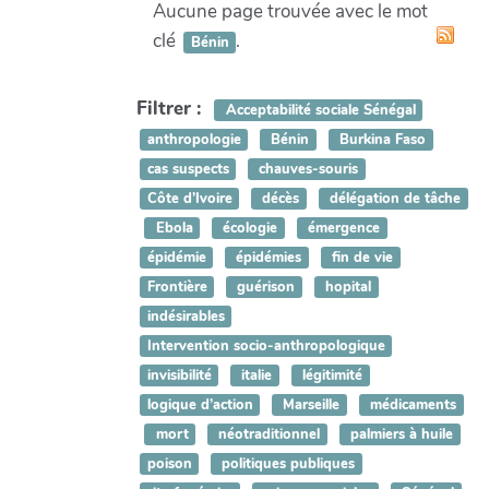
Aucune page trouvée avec le mot
clé
.
Bénin
Filtrer :
Acceptabilité sociale Sénégal
anthropologie
Bénin
Burkina Faso
cas suspects
chauves-souris
Côte d’Ivoire
décès
délégation de tâche
Ebola
écologie
émergence
épidémie
épidémies
fin de vie
Frontière
guérison
hopital
indésirables
Intervention socio-anthropologique
invisibilité
italie
légitimité
logique d’action
Marseille
médicaments
mort
néotraditionnel
palmiers à huile
poison
politiques publiques