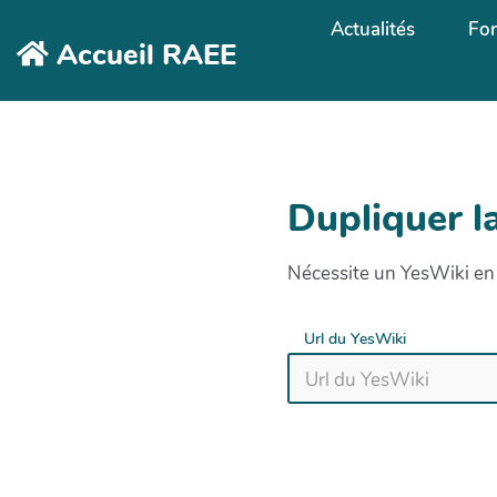
Aller au contenu principal
Actualités
Fo
Accueil RAEE
Dupliquer l
Nécessite un YesWiki en 
Url du YesWiki